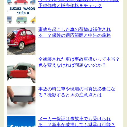
予想価格と販売価格をチェック
事故を起こした車の荷物は補償され
る！？保険の適応範囲と申告の義務
全塗装された車は事故車扱いって本当？
色を変えなければ問題ないのか？
事故の時に車や現場の写真は必要にな
る？撮影するときの注意点とは
メーカー保証は事故車でも受けられ
る！？新車が破損しても継承は可能？