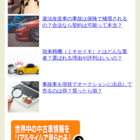
違法改造車の事故は保険で補償される
の？合法なら契約は可能って本当？
弥来精機（ミキセイキ）とはどんな業
者？選ばれる理由や評判はいいの？
事故車を現状でオークションに出品して
売るのは得？買ったら損？